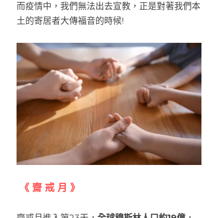
而疫情中，我們無法出去宣教，正是對著我們本
土的寄居者大傳福音的時候! 
 《 齋 戒 月 》
齋戒月進入第23天，
全球穆斯林人口約19億
，