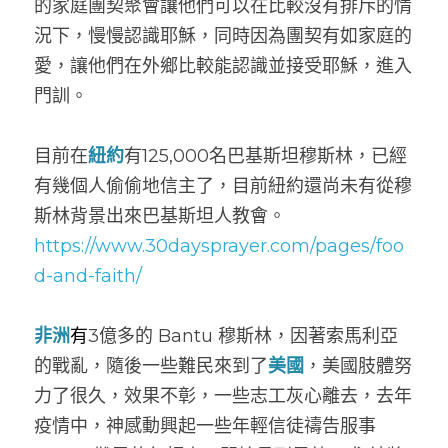
的家庭團契聚會讓他們可以在比較沒有排斥的情
況下，慢慢認識耶穌，同時因為團契有如家庭的
愛，讓他們在外鄉比較能認識並接受耶穌，進入
門訓。
目前在
紐約
有125,000名巴基斯坦穆斯林，已經
有幾個人偷偷地信主了，目前紐約還尚未有從穆
斯林背景出來巴基斯坦人教會。    
https://www.30daysprayer.com/pages/foo
d-and-faith/
非洲
有
3億多的 Bantu 穆斯林，因著索馬利亞
的戰亂，隨後一些難民來到了
美國
，美國肢體努
力了很久，效果不彰，一些志工灰心離去，去年
疫情中，神感動興起一些年輕信徒禱告服事