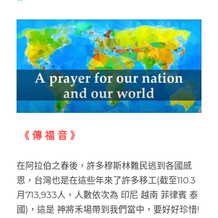
 《 傳 福 音 》
在阿拉伯之春後，許多穆斯林難民逃到各國感
恩，台灣也是在這些年來了許多移工(截至110.3
月713,933人，人數依次為 印尼 越南 菲律賓 泰
國)，這是 神將禾場帶到我們當中，要好好珍惜! 