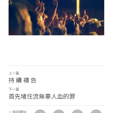
上一篇
持 續 禱 告
下一篇
首先堵住流無辜人血的罪
返回網站